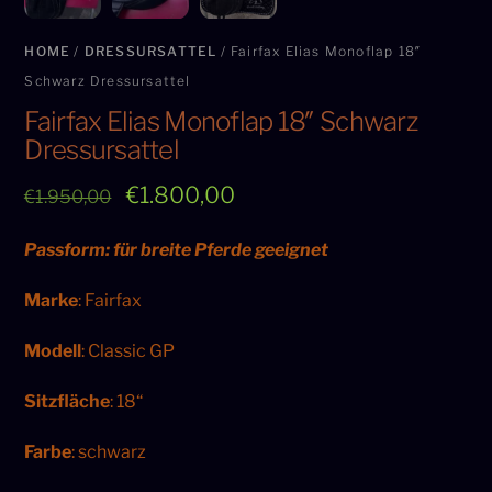
HOME
/
DRESSURSATTEL
/ Fairfax Elias Monoflap 18″
Schwarz Dressursattel
Fairfax Elias Monoflap 18″ Schwarz
Dressursattel
Original
Current
€
1.800,00
€
1.950,00
price
price
Passform: für breite Pferde geeignet
was:
is:
€1.950,00.
€1.800,00.
Marke
: Fairfax
Modell
: Classic GP
Sitzfläche
: 18“
Farbe
: schwarz