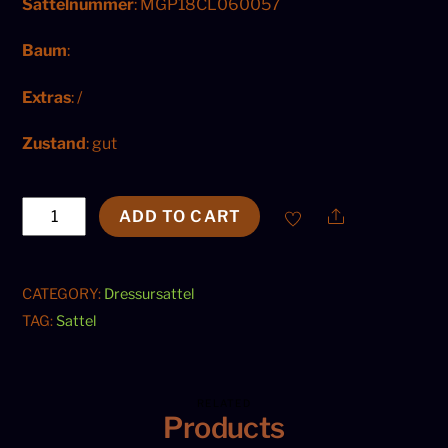
Sattelnummer
: MGP18CL060057
Baum
:
Extras
: /
Zustand
: gut
Fairfax
Share
ADD TO CART
Elias
Monoflap
18"
CATEGORY:
Dressursattel
Schwarz
TAG:
Sattel
Dressursattel
quantity
RELATED
Products