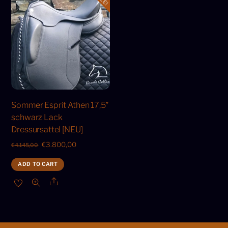
Sommer Esprit Athen 17,5″
schwarz Lack
Dressursattel [NEU]
Original
Current
€
3.800,00
€
4.145,00
price
price
ADD TO CART
was:
is:
Share
€4.145,00.
€3.800,00.