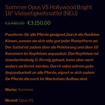
Sommer Opus VS Hollywood Bright
18“ Vielseitigkeitssattel [NEU]
Original
Current
€
3.150,00
€
3.485,00
price
price
Passform: für alle Pferde geeignet.Durch die flexiblen
was:
is:
Kissen, passen sie sich sehr gut jeder Rumpfform an.
€3.485,00.
€3.150,00.
Der Sattel ist zudem über die Polsterung und über 10
Kammern im Kopfeisen anpassbar. Das Kopfeisen ist
standardmässig U-förmig gebaut, kann aber auch
anders verformt werden. Durch seine extrem gute
Anpassbarkeit an alle Pferde, eignet er sich zudem
für Pferde die noch im Wachstum/Aufbau sind.
Marke
: Sommer
Modell
: Opus VS