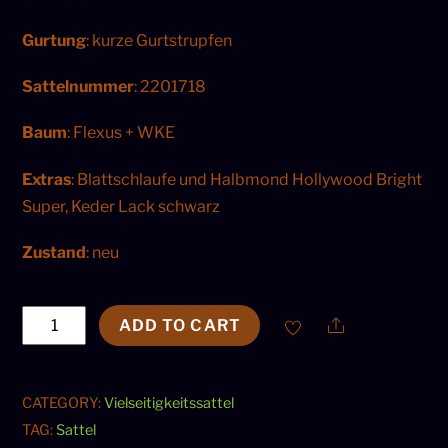
Gurtung
: kurze Gurtstrupfen
Sattelnummer
: 2201718
Baum
: Flexus + WKE
Extras
: Blattschlaufe und Halbmond Hollywood Bright
Super, Keder Lack schwarz
Zustand
: neu
Sommer
Share
ADD TO CART
Opus
VS
Hollywood
CATEGORY:
Vielseitigkeitssattel
Bright
TAG:
Sattel