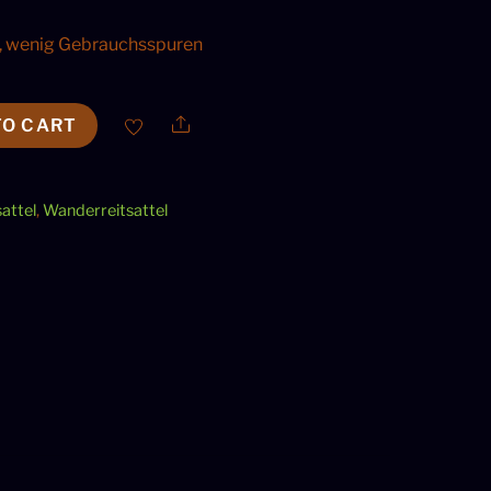
, wenig Gebrauchsspuren
Share
TO CART
attel
,
Wanderreitsattel