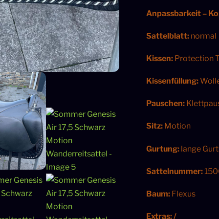
Anpassbarkeit – Ko
Sattelblatt:
normal
Kissen:
Protection 
Kissenfüllung:
Woll
Pauschen:
Klettpau
Sitz:
Motion
Gurtung:
lange Gur
Sattelnummer:
150
Baum:
Flexus
Extras: /