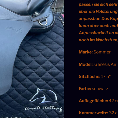
passen sie sich seh
€1.50
über die Polsterun
anpassbar. Das Kop
kann aber auch and
Anpassbarkeit an al
noch im Wachstum/
Marke:
Sommer
Modell:
Genesis Air
Sitzfläche:
17,5“
Farbe:
schwarz
Auflagefläche:
42 
Kammerweite:
32 