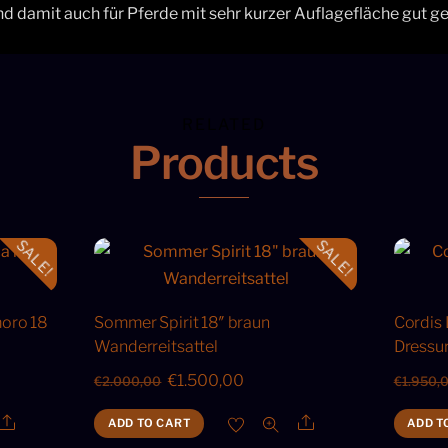
nd damit auch für Pferde mit sehr kurzer Auflagefläche gut gee
RELATED
Products
SALE!
SALE!
moro 18
Sommer Spirit 18″ braun
Cordis 
Wanderreitsattel
Dressur
Original
Current
€
1.500,00
€
2.000,00
€
1.950,
price
price
Share
Share
ADD TO CART
ADD T
was:
is: