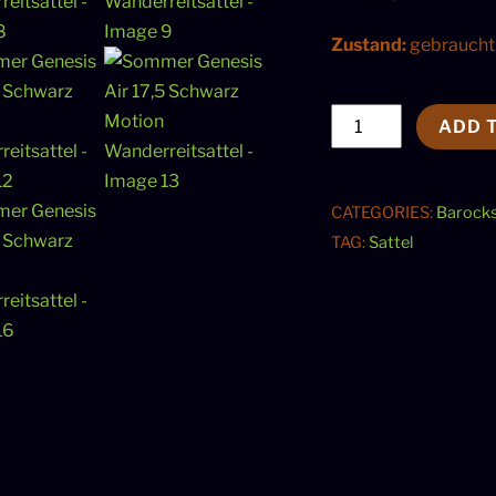
Zustand:
gebraucht
Sommer
ADD 
Genesis
Air
17,5
CATEGORIES:
Barocks
Schwarz
TAG:
Sattel
Motion
Wanderreitsattel
quantity