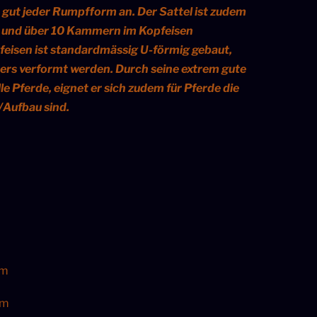
r gut jeder Rumpfform an. Der Sattel ist zudem
0,00.
€1.400,00.
g und über 10 Kammern im Kopfeisen
feisen ist standardmässig U-förmig gebaut,
ers verformt werden. Durch seine extrem gute
le Pferde, eignet er sich zudem für Pferde die
Aufbau sind.
cm
cm