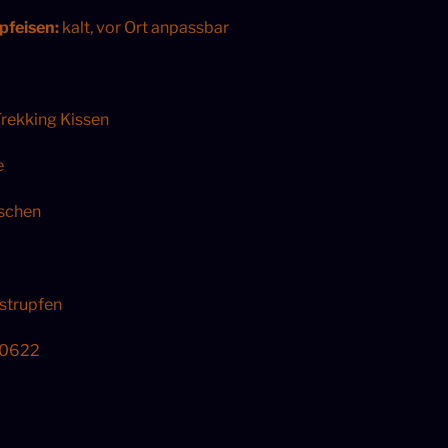
pfeisen:
kalt, vor Ort anpassbar
Trekking Kissen
e
schen
tstrupfen
0622