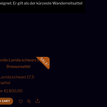
ignet. Er gilt als der kürzeste Wanderreitsattel
SALE!
Lavida schwarz 17,5
sattel
Original
Current
€
1.800,00
00
price
price
Share
O CART
was:
is: