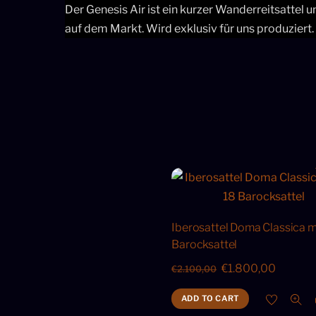
Der Genesis Air ist ein kurzer Wanderreitsattel u
auf dem Markt. Wird exklusiv für uns produziert.
Iberosattel Doma Classica 
Barocksattel
Original
Current
€
1.800,00
€
2.100,00
price
price
ADD TO CART
was:
is: