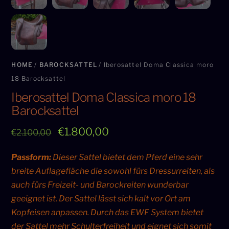
HOME
/
BAROCKSATTEL
/ Iberosattel Doma Classica moro
18 Barocksattel
Iberosattel Doma Classica moro 18
Barocksattel
Original
Current
€
1.800,00
€
2.100,00
price
price
Passform:
Dieser Sattel bietet dem Pferd eine sehr
was:
is:
breite Auflagefläche die sowohl fürs Dressurreiten, als
€2.100,00.
€1.800,00.
auch fürs Freizeit- und Barockreiten wunderbar
geeignet ist. Der Sattel lässt sich kalt vor Ort am
Kopfeisen anpassen. Durch das EWF System bietet
der Sattel mehr Schulterfreiheit und eignet sich somit