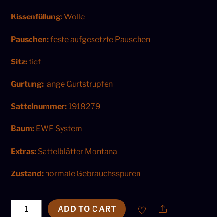
Kissenfüllung:
Wolle
Pauschen:
feste aufgesetzte Pauschen
Sitz:
tief
Gurtung:
lange Gurtstrupfen
Sattelnummer:
1918279
Baum:
EWF System
Extras:
Sattelblätter Montana
Zustand:
normale
Gebrauchsspuren
Iberosattel
Share
ADD TO CART