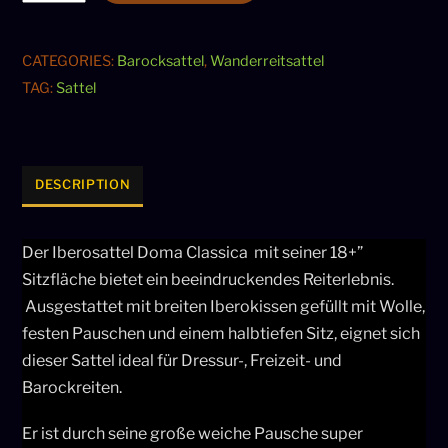
Doma
Classica
moro
CATEGORIES:
Barocksattel
,
Wanderreitsattel
18
TAG:
Sattel
Barocksattel
quantity
DESCRIPTION
Der Iberosattel Doma Classica mit seiner 18+”
Sitzfläche bietet ein beeindruckendes Reiterlebnis.
Ausgestattet mit breiten Iberokissen gefüllt mit Wolle,
festen Pauschen und einem halbtiefen Sitz, eignet sich
dieser Sattel ideal für Dressur-, Freizeit- und
Barockreiten.
Er ist durch seine große weiche Pausche super